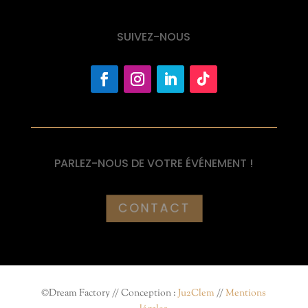
SUIVEZ-NOUS
PARLEZ-NOUS DE VOTRE ÉVÉNEMENT !
CONTACT
©Dream Factory // Conception :
Ju2Clem
//
Mentions